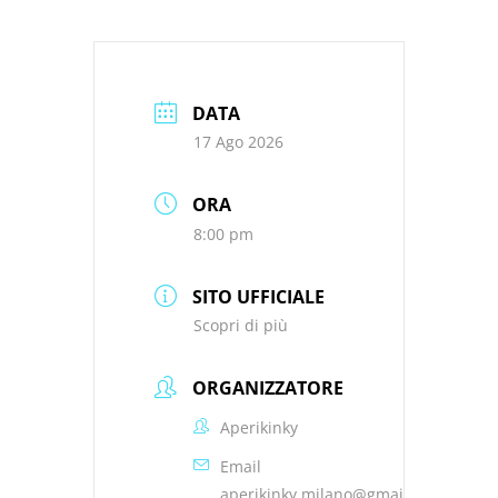
DATA
17 Ago 2026
ORA
8:00 pm
SITO UFFICIALE
Scopri di più
ORGANIZZATORE
Aperikinky
Email
aperikinky.milano@gmail.com