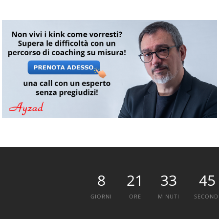
8
21
33
44
GIORNI
ORE
MINUTI
SECOND