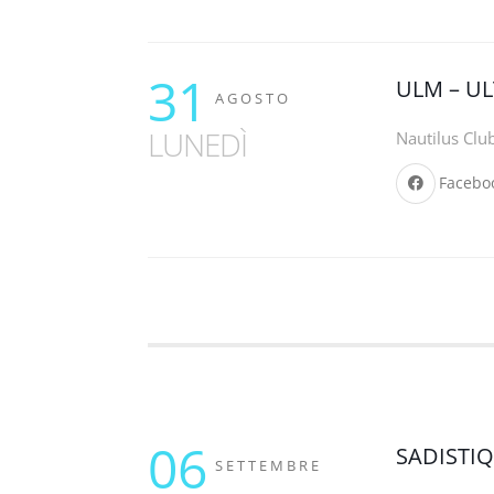
31
ULM – U
AGOSTO
LUNEDÌ
Nautilus Clu
Facebo
06
SADISTI
SETTEMBRE