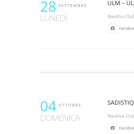
28
ULM – U
SETTEMBRE
LUNEDÌ
Nautilus Clu
Facebo
04
SADISTI
OTTOBRE
DOMENICA
Nautilus Clu
Facebo