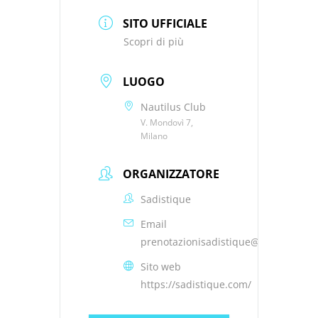
SITO UFFICIALE
Scopri di più
LUOGO
Nautilus Club
V. Mondovì 7,
Milano
ORGANIZZATORE
Sadistique
Email
prenotazionisadistique@gmail.com
Sito web
https://sadistique.com/