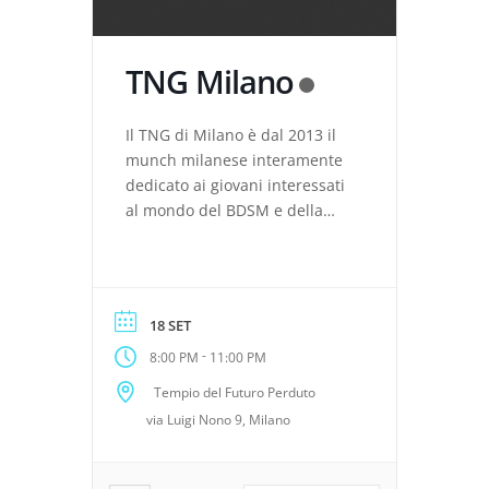
TNG Milano
Il TNG di Milano è dal 2013 il
munch milanese interamente
dedicato ai giovani interessati
al mondo del BDSM e della
sessualità alternativa.
Un’occasione sociale dove
confrontarsi con chi già
pratica e sperimenta in questo
18 SET
ambito e con altri giovani
-
8:00 PM
11:00 PM
desiderosi di conoscere,
capire e interpretare le
Tempio del Futuro Perduto
proprie fantasie; il tutto in un
via Luigi Nono 9, Milano
ambiente ospitale, […]