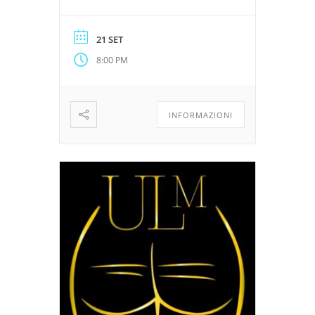
kinksters esperti, praticanti o
anche solo curiosi. E nel
21 SET
frattempo, mangiare e bere.
8:00 PM
L’evento è gratuito: paghi solo
le tue consumazioni.
Prenotazione gratuita ma
obbligatoria tramite la
INFORMAZIONI
piattaforma Billetto – Il luogo
[…]