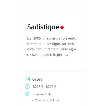
Sadistique
Dal 2005, il leggendario evento
BDSM mensile! Rigoroso dress
code con un tema diverso ogni
mese e un premio per il
miglior look. Con workshop
kinky, mostre d’arte a tema,
set fotografico professionale,
ottime attrezzature da gioco e
04 OTT
molto altro.
-
3:00 PM
8:00 PM
Nautilus Club
V. Mondovì 7, Milano