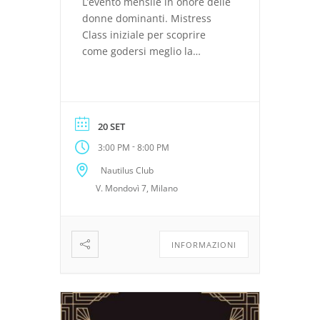
L’evento mensile in onore delle
donne dominanti. Mistress
Class iniziale per scoprire
come godersi meglio la
dominazione femminile, Oasi
del Relax, Set fotografico
professionale e molto altro.
20 SET
-
3:00 PM
8:00 PM
Nautilus Club
V. Mondovì 7, Milano
INFORMAZIONI