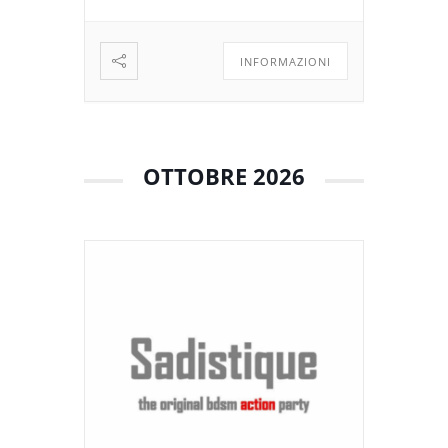
𝘱𝘭𝘢𝘺𝘱𝘢𝘳𝘵𝘺 IMPORTANTE – […]
INFORMAZIONI
OTTOBRE 2026