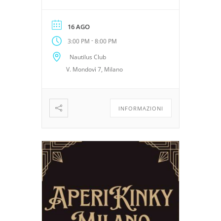
professionale e molto altro.
16 AGO
-
3:00 PM
8:00 PM
Nautilus Club
V. Mondovì 7, Milano
INFORMAZIONI