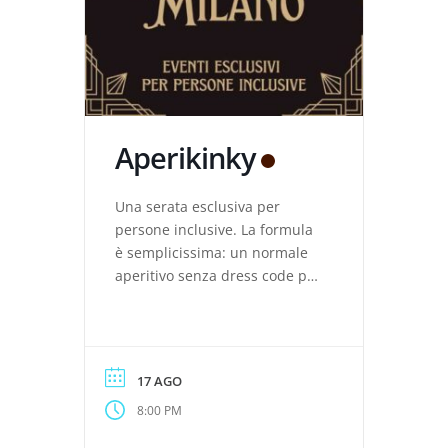
Aperikinky
Una serata esclusiva per
persone inclusive. La formula
è semplicissima: un normale
aperitivo senza dress code per
incontrarsi, chiacchierare,
conoscersi e divertirsi fra
kinksters esperti, praticanti o
anche solo curiosi. E nel
17 AGO
frattempo, mangiare e bere.
8:00 PM
L’evento è gratuito: paghi solo
le tue consumazioni.