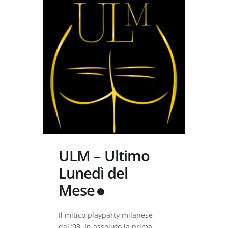
ULM – Ultimo
Lunedì del
Mese
Il mitico playparty milanese
dal ’98. In assoluto la prima