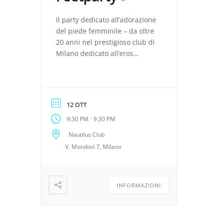
Il party dedicato all’adorazione
del piede femminile – da oltre
20 anni nel prestigioso club di
Milano dedicato all’eros
alternativo! Vieni a conoscere
coppie e donne che
condividono i tuoi interessi,
goditi un drink con loro e
12 OTT
immergiti in una serata fatta
-
9:30 PM
9:30 PM
su misura per gli amanti dei
piedi e delle signore che
Nautilus Club
desiderano farseli […]
V. Mondovì 7, Milano
INFORMAZIONI