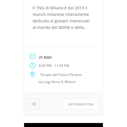
Il TNG di Milano è dal 2013 il
munch milanese interamente
dedicato ai giovani interessati
al mondo del BDSM e della
sessualità alternativa.
Un’occasione sociale dove
confrontarsi con chi già
pratica e sperimenta in questo
21 AGO
ambito e con altri giovani
-
8:00 PM
11:00 PM
desiderosi di conoscere,
capire e interpretare le
Tempio del Futuro Perduto
proprie fantasie; il tutto in un
via Luigi Nono 9, Milano
ambiente ospitale, […]
INFORMAZIONI