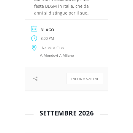
festa BDSM in Italia, che da
anni si distingue per il suo
stile e per la sua atmosfera
accogliente, intima e sicura.
31 AGO
Un luogo di emozioni intense,
8:00 PM
di gioco vivo e di relazioni
umane. 20:00 – 21:30
Nautilus Club
𝘢𝘱𝘦𝘳𝘪𝘤𝘦𝘯𝘢 / 21:30 – 02:00
V. Mondovì 7, Milano
𝘱𝘭𝘢𝘺𝘱𝘢𝘳𝘵𝘺 IMPORTANTE – […]
INFORMAZIONI
SETTEMBRE 2026