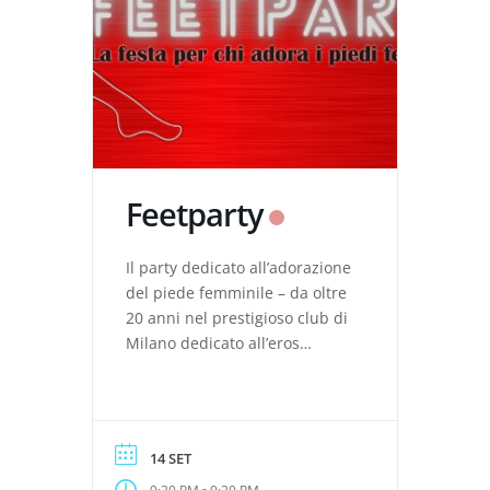
Feetparty
Il party dedicato all’adorazione
del piede femminile – da oltre
20 anni nel prestigioso club di
Milano dedicato all’eros
alternativo! Vieni a conoscere
coppie e donne che
condividono i tuoi interessi,
goditi un drink con loro e
14 SET
immergiti in una serata fatta
-