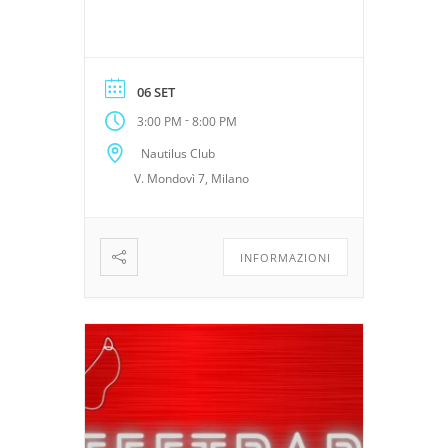
miglior look. Con workshop
kinky, mostre d’arte a tema,
set fotografico professionale,
ottime attrezzature da gioco e
06 SET
molto altro.
-
3:00 PM
8:00 PM
Nautilus Club
V. Mondovì 7, Milano
INFORMAZIONI